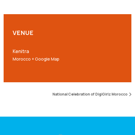
VENUE
Kenitra
Morocco
+ Google Map
National Celebration of DigiGirlz Morocco