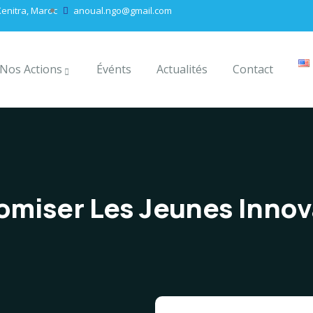
enitra, Maroc
anoual.ngo@gmail.com
Nos Actions
Événts
Actualités
Contact
miser Les Jeunes Innov